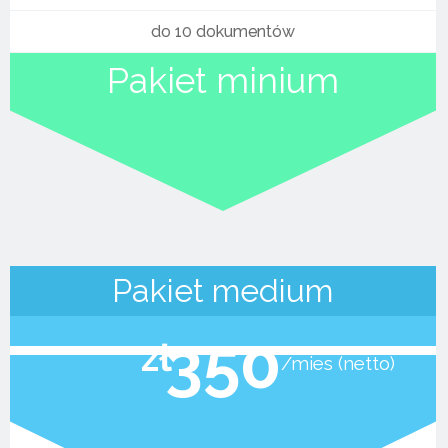
do 10 dokumentów
Pakiet minium
Pakiet medium
350
zł
mies (netto)