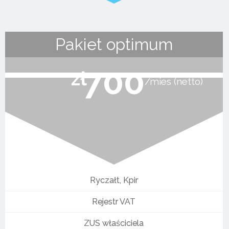
Pakiet optimum
700
zł
mies (netto)
Ryczałt, Kpir
Rejestr VAT
ZUS właściciela