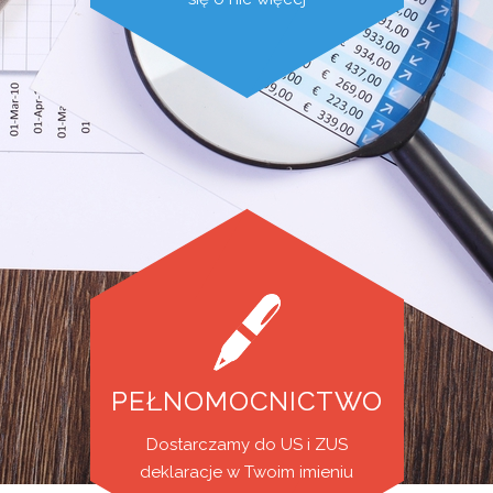
PEŁNOMOCNICTWO
Dostarczamy do US i ZUS
deklaracje w Twoim imieniu